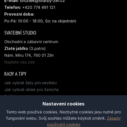
E-mail:
svozilek@
svatby-zlin.cz
Telefon:
+420 774 491 121
Provozní doba:
Po-Pá: 10:00 - 18:00, So: na objednání
SVATEBNÍ STUDIO
Obchodní a zábavní centrum
Zlaté jablko
(3.patro)
Nám. Míru 174, 760 01 Zlín
Najdete nás zde
RADY A TIPY
Jak vybrat šaty pro nevěstu
Jak vybrat oblek pro ženicha
Další rady a tipy
Nastavení cookies
Tento web používá cookies. Nezbytné cookies jsou nutné pro
fungování webu. Svůj souhlas můžete kdykoli změnit.
Zásady
Copyright © 2024 Svatební studio Dany Svozílkové Zlín. Všechna práva
vyhrazena.
používání cookies